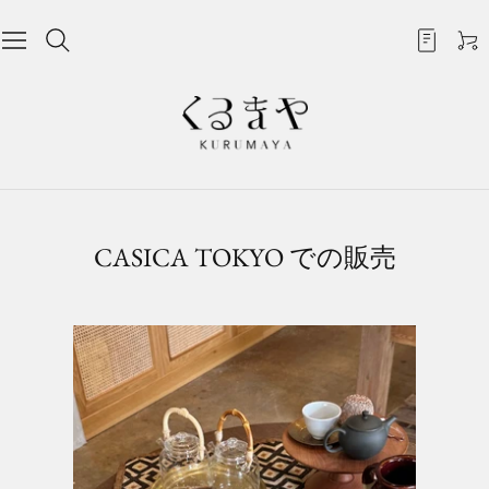
カ
ロ
ー
グ
ト
イ
ン
CASICA TOKYO での販売